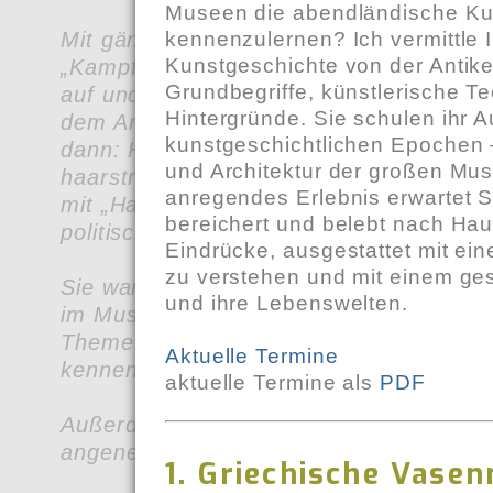
Museen die abendländische Ku
kennenzulernen? Ich vermittle 
Mit gängigen Gladiatoren Klischees räum
Kunstgeschichte von der Antike
„Kampf in der Arena“ in der Archäolog
Grundbegriffe, künstlerische Te
auf und stellt dabei neue Forschungse
Hintergründe. Sie schulen ihr A
dem Archäologischen Nationalmuseum i
kunstgeschichtlichen Epochen 
dann: Haare, Haare, Haare! Mit rund 2
und Architektur der großen Mu
haarsträubenden Exponaten führt uns d
anregendes Erlebnis erwartet S
mit „Haar Macht Lust“ in diverse Verlo
bereichert und belebt nach Hau
politische Haarspalterei in die Kulturge
Eindrücke, ausgestattet mit e
zu verstehen und mit einem ges
Sie waren noch nie in der Antikensamm
und ihre Lebenswelten.
im Museum Fünf Kontinente? Dann aber j
Themenführungen lernen Sie die Münc
Aktuelle Termine
kennen!
aktuelle Termine als
PDF
Außerdem geht es wieder hinaus in die St
angenehmen Sommertemperaturen und o
1. Griechische Vasen