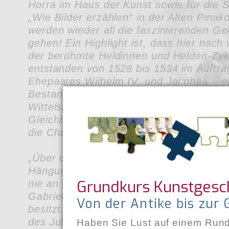
Horra im Haus der Kunst sowie für die
„Wie Bilder erzählen“ in der Alten Pinak
werden wieder all die faszinierenden G
gehen! Ein Highlight ist, dass hier nach
der berühmte Heldinnen und Helden-Zykl
entstanden von 1528 bis 1534 im Auftra
Ehepaares Wilhelm IV. und Jacobäa – er 
Bestandteil der bald 500 Jahre alten Sa
Wittelsbacher und steht für den Gedank
Gleichberechtigung im Zeitalter der Ren
die Chance!!
„Über die Welt hinaus“ führt uns die neu
Hängung des Blauen Reiters im Lenbach
Grundkurs Kunstgesc
nie an faszinierenden Anschauungsmate
Gabriele Münter die weltweit größte Bl
Von der Antike bis zur
besitzt. Die Ausstellung findet im Rahm
des Jubiläums "100 Jahre Lenbachhaus 1
Haben Sie Lust auf einem Run